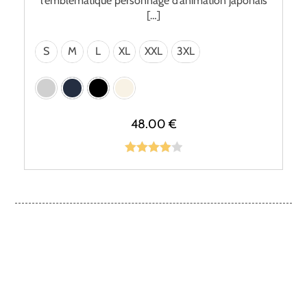
l’emblématique personnage d’animation japonais
[…]
S
M
L
XL
XXL
3XL
48.00
€
Note
4.00
sur 5