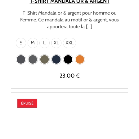
T-SHIRT MANDALA OR & ARGENT
T-Shirt Mandala or & argent pour homme ou
Femme. Ce mandala au motif or & argent, vous
apportera toute la […]
S
M
L
XL
XXL
23.00
€
ÉPUISÉ