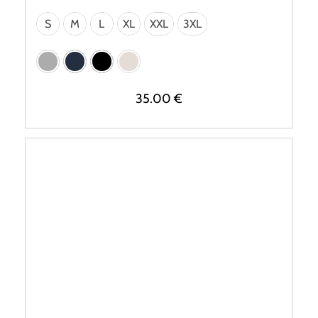
S
M
L
XL
XXL
3XL
35.00
€