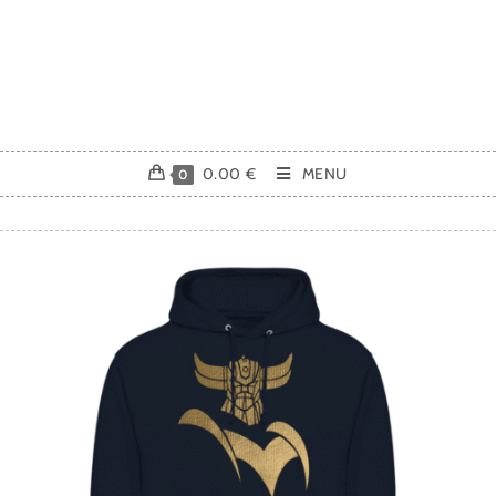
0.00
€
MENU
0