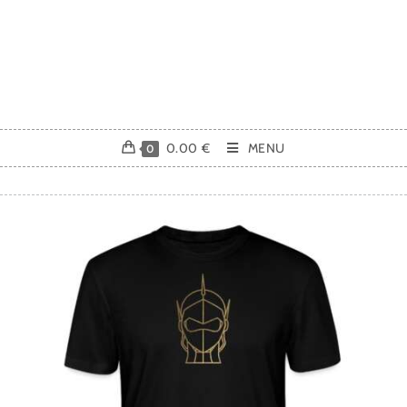
0.00
€
MENU
0