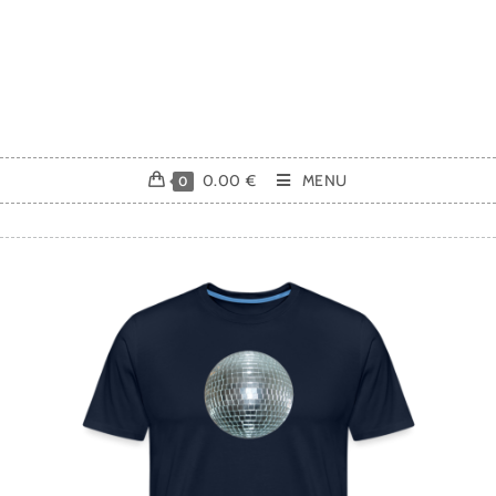
0.00
€
MENU
0