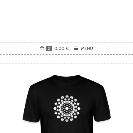
0.00
€
MENU
0